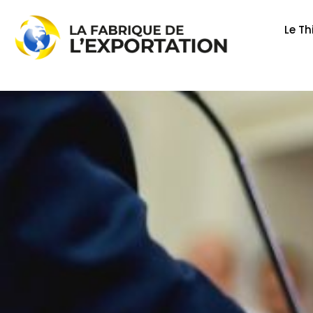
Aller
au
Le Th
contenu