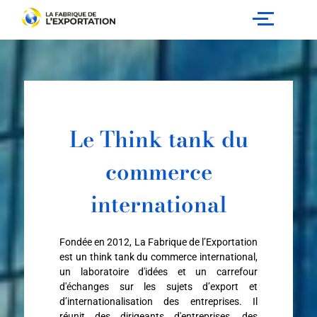
Aller
au
contenu
Le Think tank du
commerce
international
Fondée en 2012, La Fabrique de l’Exportation
est un think tank du commerce international,
un laboratoire d'idées et un carrefour
d'échanges sur les sujets d’export et
d’internationalisation des entreprises. Il
réunit des dirigeants d'entreprises, des