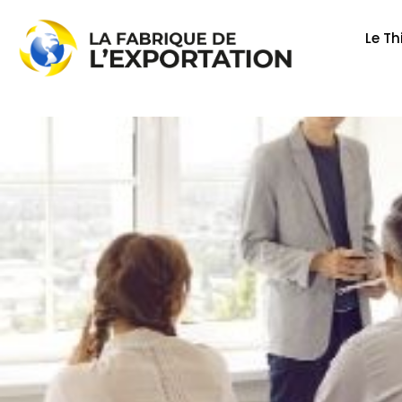
Aller
au
Le Th
contenu