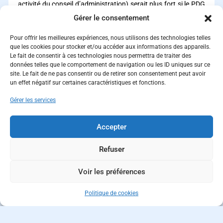
activité du conseil d’administration) serait plus fort si le PDG
de l’entreprise était un membre de la famille. La plupart des
Gérer le consentement
recherches sur les entreprises familiales disent en effet que le
fait d’avoir un PDG membre de la famille est préjudiciable
Pour offrir les meilleures expériences, nous utilisons des technologies telles
pour le développement international. Mais nous étions
que les cookies pour stocker et/ou accéder aux informations des appareils.
réticents quant à cette vision pour avoir connu des
Le fait de consentir à ces technologies nous permettra de traiter des
données telles que le comportement de navigation ou les ID uniques sur ce
entreprises familiales dirigées par un membre de la famille et
site. Le fait de ne pas consentir ou de retirer son consentement peut avoir
qui obtiennent un grand succès à l’international. Nous
un effet négatif sur certaines caractéristiques et fonctions.
voulions donc préciser cette question, en identifiant les cas
où c’est effectivement préjudiciable et les cas où ça ne l’est
Gérer les services
pas.
Comment avez-vous testé ces hypothèses ?
Accepter
A. M.
: Nous avons testé ces hypothèses au moyen d’une
enquête par courrier auprès des PDG de 3.987 entreprises
Refuser
belges. Le taux de retour a été de près de 10 % et notre
analyse empirique porte finalement sur 328 PME familiales
Voir les préférences
belges.
Quels sont les principaux résultats de cette recherche ?
Politique de cookies
A. M.
: Les résultats de cette étude ont confirmé que
l’ouverture du conseil d’administration à des non-membres
de la famille, la représentation des femmes, l’expérience