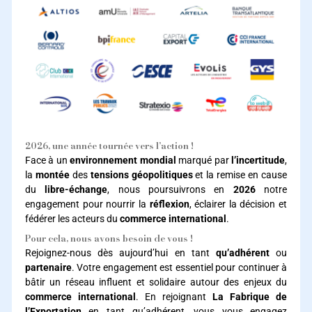
2026, une année tournée vers l’action !
Face à un
environnement mondial
marqué par
l’incertitude
,
la
montée
des
tensions géopolitiques
et la remise en cause
du
libre-échange
, nous poursuivrons en
2026
notre
engagement pour nourrir la
réflexion
, éclairer la décision et
fédérer les acteurs du
commerce international
.
Pour cela, nous avons besoin de vous !
Rejoignez-nous dès aujourd’hui en tant
qu’adhérent
ou
partenaire
. Votre engagement est essentiel pour continuer à
bâtir un réseau influent et solidaire autour des enjeux du
commerce international
. En rejoignant
La Fabrique de
l’Exportation
en tant qu’adhérent, vous vous engagez