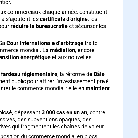
tier.
lux commerciaux chaque année, constituent
la s’ajoutent les
certificats d’origine
, les
 pour
réduire la bureaucratie
et sécuriser les
 Sa
Cour internationale d’arbitrage
traite
 commerce mondial. La
médiation
, encore
ransition énergétique
et aux nouvelles
u
fardeau réglementaire
, la réforme de
Bâle
t public pour attirer l’investissement privé
enter le commerce mondial : elle en
maintient
plosé, dépassant
3 000 cas en un an
, contre
ressives, des subventions opaques, des
atives qui fragmentent les chaînes de valeur.
mposition du commerce mondial en blocs