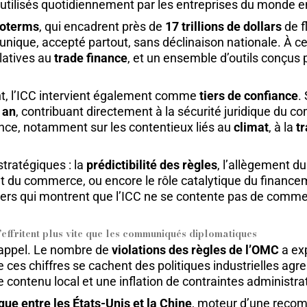
 utilisés quotidiennement par les entreprises du monde en
coterms
, qui encadrent près de
17 trillions de dollars
de f
unique, accepté partout, sans déclinaison nationale. À ce
elatives au
trade finance
, et un ensemble d’outils conçus
nt, l’ICC intervient également comme
tiers de confiance
.
 an
, contribuant directement à la sécurité juridique du
ance, notamment sur les contentieux liés au
climat
, à la
t
 stratégiques : la
prédictibilité des règles
, l’allègement d
u commerce, ou encore le rôle catalytique du financemen
tiers qui montrent que l’ICC ne se contente pas de comm
’effritent plus vite que les communiqués diplomatiques
s appel. Le nombre de
violations des règles de l’OMC
a ex
 ces chiffres se cachent des politiques industrielles ag
de contenu local et une inflation de contraintes administr
ue entre les États-Unis et la Chine
, moteur d’une reco