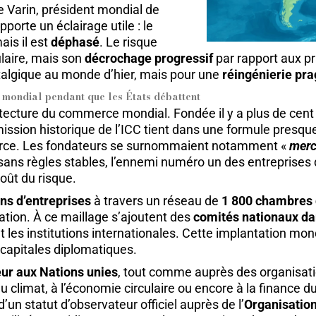
e Varin, président mondial de
orte un éclairage utile : le
ais il est
déphasé
. Le risque
laire, mais son
décrochage progressif
par rapport aux pr
stalgique au monde d’hier, mais pour une
réingénierie pr
e mondial pendant que les États débattent
itecture du commerce mondial. Fondée il y a plus de cent
mission historique de l’ICC tient dans une formule presq
mmerce. Les fondateurs se surnommaient notamment «
merc
sans règles stables, l’ennemi numéro un des entreprises d
coût du risque.
ons d’entreprises
à travers un réseau de
1 800 chambres
tion. À ce maillage s’ajoutent des
comités nationaux da
et les institutions internationales. Cette implantation mo
s capitales diplomatiques.
eur aux Nations unies
, tout comme auprès des organisati
 climat, à l’économie circulaire ou encore à la finance
d’un statut d’observateur officiel auprès de l’
Organisatio