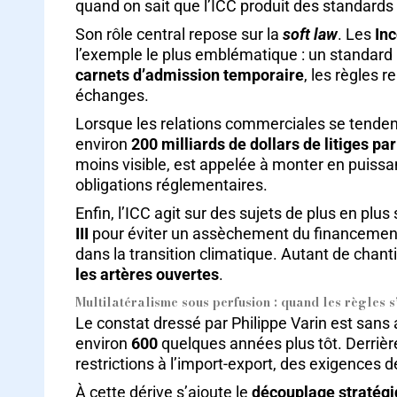
quand on sait que l’ICC produit des standards
Son rôle central repose sur la
soft law
. Les
In
l’exemple le plus emblématique : un standard 
carnets d’admission temporaire
, les règles r
échanges.
Lorsque les relations commerciales se tende
environ
200 milliards de dollars de litiges par
moins visible, est appelée à monter en puiss
obligations réglementaires.
Enfin, l’ICC agit sur des sujets de plus en plus
III
pour éviter un assèchement du financement d
dans la transition climatique. Autant de chan
les artères ouvertes
.
Multilatéralisme sous perfusion : quand les règles s
Le constat dressé par Philippe Varin est san
environ
600
quelques années plus tôt. Derrière
restrictions à l’import-export, des exigences 
À cette dérive s’ajoute le
découplage stratégiq