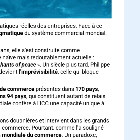
atiques réelles des entreprises. Face à ce
agmatique
du système commercial mondial.
 ans, elle s’est construite comme
ue naïve mais redoutablement actuelle :
hants of peace
». Un siècle plus tard, Philippe
evient l’
imprévisibilité
, celle qui bloque
 de commerce
présentes dans
170 pays
,
ns 94 pays
, qui constituent autant de relais
ndiale confère à l’ICC une capacité unique à
ons douanières et intervient dans les grands
 du commerce. Pourtant, comme l’a souligné
n mondiale du commerce
. Un paradoxe,