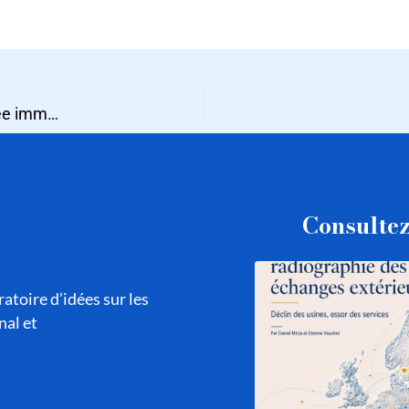
COVID RESPONSE : Comment adopter les modes d’entrée immatériels (franchises, licences de production, etc.) ?
Consultez
atoire d’idées sur les
nal et