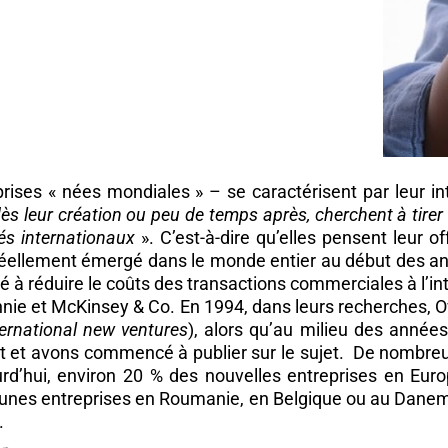
rises « nées mondiales » – se caractérisent par leur in
dès leur création ou peu de temps après, cherchent à tirer
és internationaux
». C’est-à-dire qu’elles pensent leur 
éellement émergé dans le monde entier au début des ann
é à réduire le coûts des transactions commerciales à l’int
ennie et McKinsey & Co. En 1994, dans leurs recherches, O
ternational new ventures
), alors qu’au milieu des anné
t avons commencé à publier sur le sujet. De nombreuse
rd’hui, environ 20 % des nouvelles entreprises en Euro
eunes entreprises en Roumanie, en Belgique ou au Danem
.