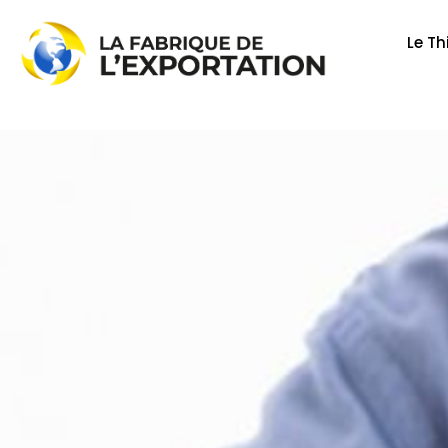
Aller
au
Le Th
contenu