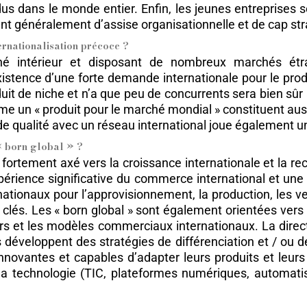
us dans le monde entier. Enfin, les jeunes entreprises s
nt généralement d’assise organisationnelle et de cap str
nternationalisation précoce ?
hé intérieur et disposant de nombreux marchés étr
xistence d’une forte demande internationale pour le prod
duit de niche et n’a que peu de concurrents sera bien sû
mme un « produit pour le marché mondial » constituent au
s de qualité avec un réseau international joue également u
« born global » ?
 fortement axé vers la croissance internationale et la r
rience significative du commerce international et une or
ationaux pour l’approvisionnement, la production, les ven
clés. Les « born global » sont également orientées vers l
s et les modèles commerciaux internationaux. La direc
s développent des stratégies de différenciation et / ou
 innovantes et capables d’adapter leurs produits et le
la technologie (TIC, plateformes numériques, automatisa