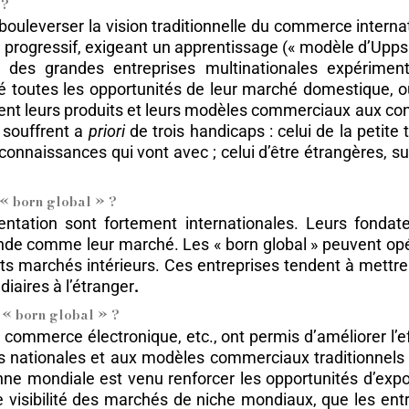
 ?
uleverser la vision traditionnelle du commerce internati
 progressif, exigeant un apprentissage (« modèle d’Upp
ge des grandes entreprises multinationales expérimen
ité toutes les opportunités de leur marché domestique, ou
t leurs produits et leurs modèles commerciaux aux condi
s souffrent a
priori
de trois handicaps : celui de la petite t
es connaissances qui vont avec ; celui d’être étrangères
s « born global » ?
l’orientation sont fortement internationales. Leurs fond
monde comme leur marché. Les « born global » peuvent opé
 marchés intérieurs. Ces entreprises tendent à mettre l’
diaires à l’étranger
.
es « born global » ?
e commerce électronique, etc., ont permis d’améliorer l’e
ères nationales et aux modèles commerciaux traditionnel
 mondiale est venu renforcer les opportunités d’export
 visibilité des marchés de niche mondiaux, que les ent