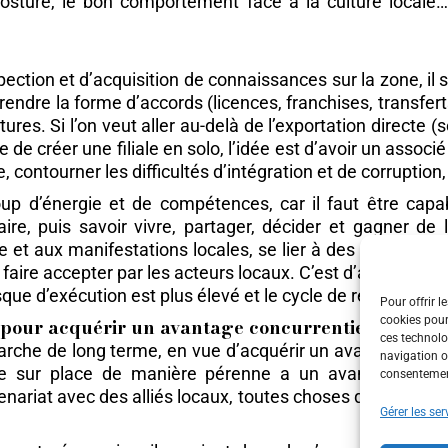
sture, le bon comportement face à la culture locale… 
ection et d’acquisition de connaissances sur la zone, il
prendre la forme d’accords (licences, franchises, transferts
ntures. Si l’on veut aller au-delà de l’exportation directe
ue de créer une filiale en solo, l’idée est d’avoir un asso
 contourner les difficultés d’intégration et de corruption
 d’énergie et de compétences, car il faut être capabl
ire, puis savoir vivre, partager, décider et gagner de 
iale et aux manifestations locales, se lier à des clubs d
faire accepter par les acteurs locaux. C’est d’autant pl
sque d’exécution est plus élevé et le cycle de retour sur 
Pour offrir l
cookies pour
pour acquérir un avantage concurrentiel
ces technolo
arche de long terme, en vue d’acquérir un avantage concur
navigation ou
 sur place de manière pérenne a un avantage parce
consentement
enariat avec des alliés locaux, toutes choses qu’une entr
Gérer les ser