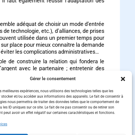
Il faut également réussir l’adaptation des
 semble adéquat de choisir un mode d’entrée
 de technologie, etc.), d’alliances, de prises
 (souvent utilisée dans un premier temps pour
cié sur place pour mieux connaître la demande
, éviter les complications administratives…
e de construire la relation qui fondera le
l’argent avec le partenaire ; entretenir des
e sport ou à des associations permet de mieux
Gérer le consentement
us important que sans partenaire, ou avec une
investissement peut s’avérer plus long.
es meilleures expériences, nous utilisons des technologies telles que les
 stocker et/ou accéder aux informations des appareils. Le fait de consentir à
gies nous permettra de traiter des données telles que le comportement de
rentiel sur les entreprises qui arriveraient
 les ID uniques sur ce site. Le fait de ne pas consentir ou de retirer son
 qu’elle a acquis une expérience et des
 peut avoir un effet négatif sur certaines caractéristiques et fonctions.
eprise qui viendra plus tard mettra du temps
vices