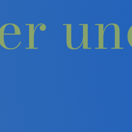
ter u