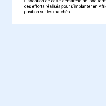
L’adoption de cette démarche de long terme 
des efforts réalisés pour s’implanter en Afr
position sur les marchés.
PRÉCÉDENT