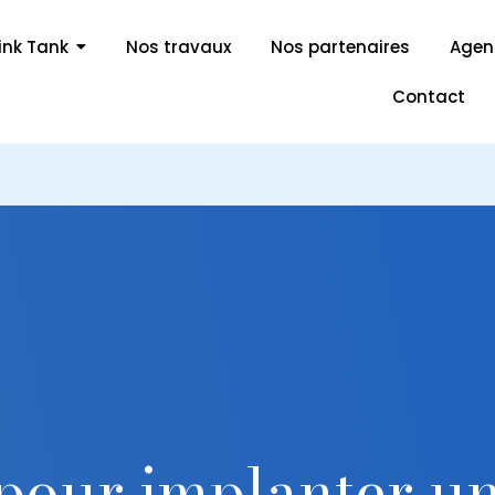
ink Tank
Nos travaux
Nos partenaires
Age
Contact
 pour implanter une