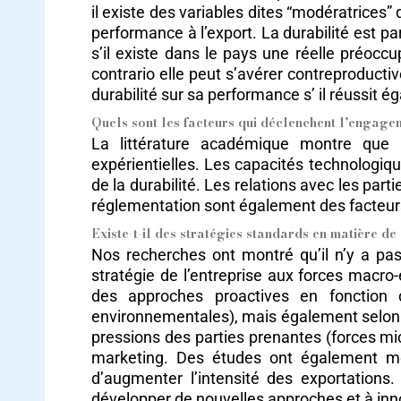
il existe des variables dites “modératrices”
performance à l’export. La durabilité est
s’il existe dans le pays une réelle préoccu
contrario elle peut s’avérer contreproducti
durabilité sur sa performance s’ il réussit é
Quels sont les facteurs qui déclenchent l’engagem
La littérature académique montre que l’
expérientielles. Les capacités technologiq
de la durabilité. Les relations avec les part
réglementation sont également des facteur
Existe-t-il des stratégies standards en matière de 
Nos recherches ont montré qu’il n’y a pas
stratégie de l’entreprise aux forces macr
des approches proactives en fonction d
environnementales), mais également selon l
pressions des parties prenantes (forces mi
marketing. Des études ont également mont
d’augmenter l’intensité des exportations. 
développer de nouvelles approches et à inn