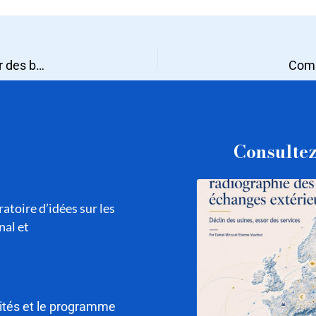
Internationalisation des entreprises de service : s’inspirer des business schools françaises ?
Comme
Consultez
atoire d’idées sur les
nal et
lités et le programme