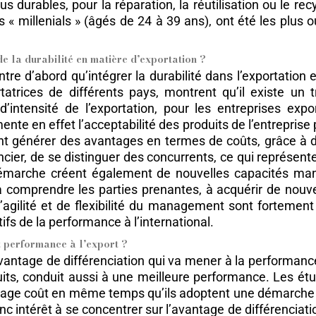
lus durables, pour la réparation, la réutilisation ou le 
 « millenials » (âgés de 24 à 39 ans), ont été les plus
e la durabilité en matière d’exportation ?
ntre d’abord qu’intégrer la durabilité dans l’exportati
tatrices de différents pays, montrent qu’il existe un
’intensité de l’exportation, pour les entreprises expo
nte en effet l’acceptabilité des produits de l’entreprise
nt générer des avantages en termes de coûts, grâce à de
encier, de se distinguer des concurrents, ce qui représe
arche créent également de nouvelles capacités manag
, à comprendre les parties prenantes, à acquérir de nouv
’agilité et de flexibilité du management sont fortement 
tifs de la performance à l’international.
t performance à l’export ?
avantage de différenciation qui va mener à la performanc
its, conduit aussi à une meilleure performance. Les ét
tage coût en même temps qu’ils adoptent une démarche d
c intérêt à se concentrer sur l’avantage de différenciatio