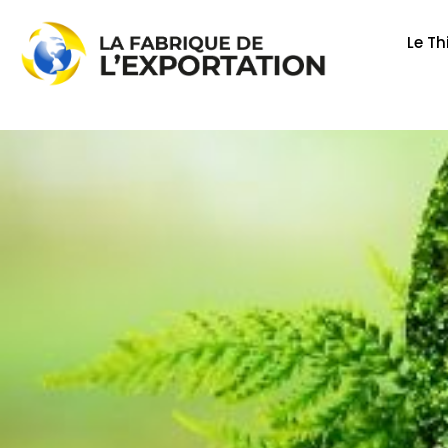
Aller
au
Le Th
contenu