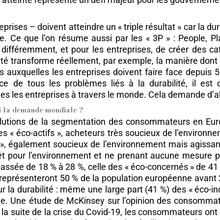
ises – doivent atteindre un « triple résultat » car la dur
 Ce que l’on résume aussi par les « 3P » : People, Pla
 différemment, et pour les entreprises, de créer des ca
é transforme réellement, par exemple, la manière dont l
 auxquelles les entreprises doivent faire face depuis 5
de tous les problèmes liés à la durabilité, il est dif
tes les entreprises à travers le monde. Cela demande d’
ui la demande mondiale ?
utions de la segmentation des consommateurs en Europe 
es « éco-actifs », acheteurs très soucieux de l’environ
 », également soucieux de l’environnement mais agissant
rêt pour l’environnement et ne prenant aucune mesure p
 passée de 18 % à 28 %, celle des « éco-concernés » de 41 %
» représenteront 50 % de la population européenne avant
 la durabilité : même une large part (41 %) des « éco-in
e. Une étude de McKinsey sur l’opinion des consommat
la suite de la crise du Covid-19, les consommateurs ont