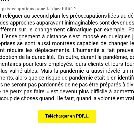
s préoccupations pour la durabilité ?
ait reléguer au second plan les préoccupations liées au 
se, des approches auparavant inimaginables sont devenues
érent sur le changement climatique par exemple. Par 
L’enseignement à distance s’est imposé en quelques jour
prises se sont aussi montrées capables de changer leurs
ient réduire les déplacements. L’humanité a fait preuv
option de la durabilité.. En outre, durant la pandémie, 
entaires pour leurs employés, leurs clients et leurs four
plus vulnérables. Mais la pandémie a aussi révélé un m
ments, alors que ce risque de pandémie était bien identi
ants ne seront pas pardonnés de ne pas être préparés à d
e ne peux pas faire » est devenu plus difficile à admett
ucoup de choses quand il le faut, quand la volonté est v
Télécharger en PDF