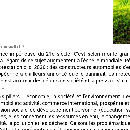
da mondial ?
e impérieuse du 21e siècle. C’est selon moi le gran
rêt à l’égard de ce sujet augmentent à l’échelle mondiale
restation d’ici 2030 ; des constructeurs automobiles s’e
ropéenne a d’ailleurs annoncé qu’elle bannirait les mote
 est au cœur des débats de société et la pression s’accro
é ?
s piliers : l’économie, la société et l’environnement. 
ploi etc activité, commerce international, prospérité et 
sion sociale, de développement personnel (éducation, san
, elles concernent les ressources en eau, le changement 
té, la pollution et les déchets. Ce sont les problématiq
’atteinte représente un défi majeur pour les gouverneme