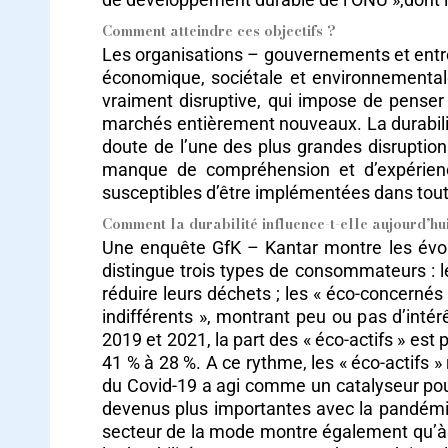
Comment atteindre ces objectifs ?
Les organisations – gouvernements et entrepr
économique, sociétale et environnementale.
vraiment disruptive, qui impose de penser
marchés entièrement nouveaux. La durabilit
doute de l’une des plus grandes disruptions
manque de compréhension et d’expérience 
susceptibles d’être implémentées dans tou
Comment la durabilité influence-t-elle aujourd’h
Une enquête GfK – Kantar montre les évol
distingue trois types de consommateurs : l
réduire leurs déchets ; les « éco-concernés
indifférents », montrant peu ou pas d’inté
2019 et 2021, la part des « éco-actifs » est
41 % à 28 %. A ce rythme, les « éco-actifs 
du Covid-19 a agi comme un catalyseur pour
devenus plus importantes avec la pandémi
secteur de la mode montre également qu’à 