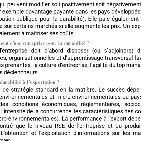
 qui peuvent modifier soit positivement soit négativement l
 par exemple davantage payante dans les pays développé
pation publique pour la durabilité). Elle paie égalemen
ve sur certains marchés si elle augmente les prix. Un ex
galement à maîtriser ses coûts.
ent d’une entreprise pour la durabilité ?
entreprise doit d’abord disposer (ou s’adjoindre) d
ues, organisationnelles et d’apprentissage transversal 
ies prenantes, la culture d’entreprise, l’agilité du top ma
s déclencheurs.
durabilité à l’exportation ?
 de stratégie standard en la matière. Le succès dépen
o-environnementales et micro-environnementales du pays
es conditions économiques, réglementaires, sociocul
’intensité de la concurrence, les caractéristiques des c
cro-environnementales). La performance à l’export dépen
ré que le niveau RSE de l’entreprise et du produit,
L’obtention et l’exploitation d’informations sur les m
over.