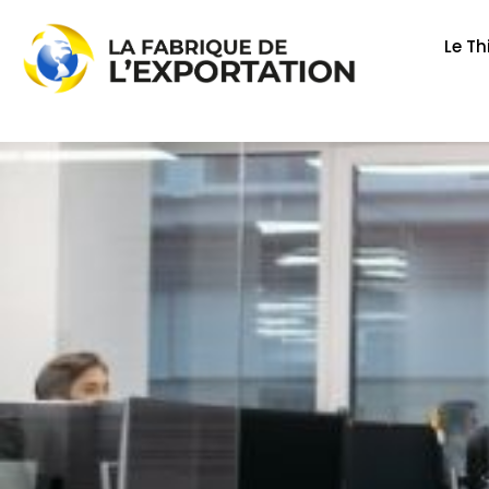
Aller
au
Le Th
contenu