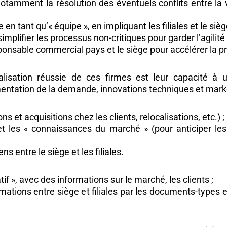
notamment la résolution des éventuels conflits entre la 
n tant qu’« équipe », en impliquant les filiales et le sièg
simplifier les processus non-critiques pour garder l’agilité 
ponsable commercial pays et le siège pour accélérer la pr
nalisation réussie de ces firmes est leur capacité à ut
mentation de la demande, innovations techniques et marke
s et acquisitions chez les clients, relocalisations, etc.) ;
 et les « connaissances du marché » (pour anticiper les
s entre le siège et les filiales.
if », avec des informations sur le marché, les clients ;
mations entre siège et filiales par les documents-types