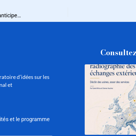
Stratégies tête-de-pont : bien choisir le pays tremplin et anticiper les difficultés
Consultez
atoire d’idées sur les
nal et
lités et le programme