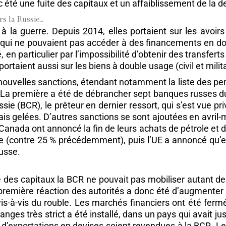
c été une fuite des capitaux et un affaiblissement de la d
rs la Russie…
à la guerre. Depuis 2014, elles portaient sur les avoirs
qui ne pouvaient pas accéder à des financements en doll
en particulier par l’impossibilité d’obtenir des transfert
ortaient aussi sur les biens à double usage (civil et mili
ouvelles sanctions, étendant notamment la liste des per
. La première a été de débrancher sept banques russes 
e (BCR), le prêteur en dernier ressort, qui s’est vue pr
s gelées. D’autres sanctions se sont ajoutées en avril-m
 Canada ont annoncé la fin de leurs achats de pétrole et d
(contre 25 % précédemment), puis l’UE a annoncé qu’elle
usse.
 des capitaux la BCR ne pouvait pas mobiliser autant de 
 première réaction des autorités a donc été d’augmenter 
s-à-vis du rouble. Les marchés financiers ont été fermé
nges très strict a été installé, dans un pays qui avait ju
d’exportations en devises soient revendues à la BCR. Les