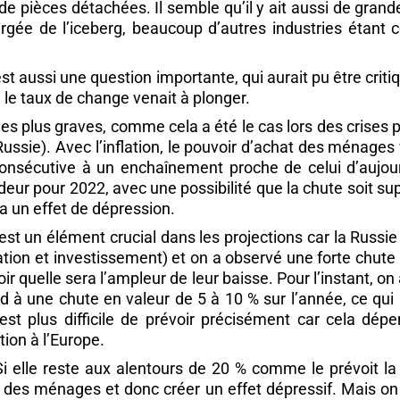
 de pièces détachées. Il semble qu’il y ait aussi de gran
ergée de l’iceberg, beaucoup d’autres industries éta
 aussi une question importante, qui aurait pu être critiq
i le taux de change venait à plonger.
es plus graves, comme cela a été le cas lors des crises 
ussie). Avec l’inflation, le pouvoir d’achat des ménages
 consécutive à un enchaînement proche de celui d’aujou
eur pour 2022, avec une possibilité que la chute soit s
ra un effet de dépression.
 est un élément crucial dans les projections car la Russi
on et investissement) et on a observé une forte chute 
savoir quelle sera l’ampleur de leur baisse. Pour l’instant
nd à une chute en valeur de 5 à 10 % sur l’année, ce qui
l est plus difficile de prévoir précisément car cela dép
ution à l’Europe.
. Si elle reste aux alentours de 20 % comme le prévoit 
t des ménages et donc créer un effet dépressif. Mais o