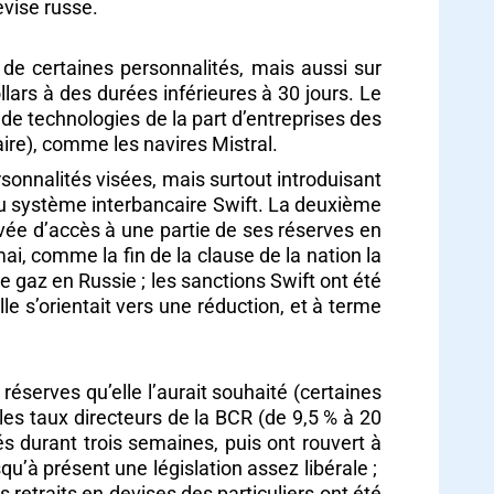
evise russe.
 de certaines personnalités, mais aussi sur
ars à des durées inférieures à 30 jours. Le
s de technologies de la part d’entreprises des
taire), comme les navires Mistral.
sonnalités visées, mais surtout introduisant
du système interbancaire Swift. La deuxième
ivée d’accès à une partie de ses réserves en
ai, comme la fin de la clause de la nation la
e gaz en Russie ; les sanctions Swift ont été
 s’orientait vers une réduction, et à terme
réserves qu’elle l’aurait souhaité (certaines
les taux directeurs de la BCR (de 9,5 % à 20
s durant trois semaines, puis ont rouvert à
squ’à présent une législation assez libérale ;
 retraits en devises des particuliers ont été