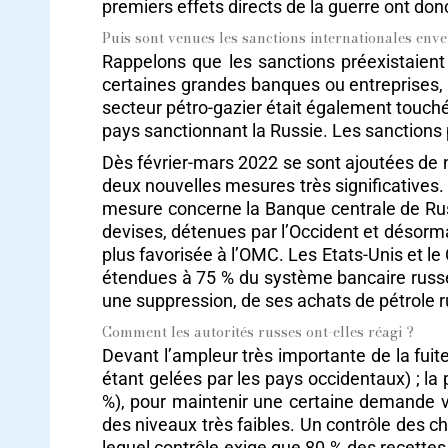
premiers effets directs de la guerre ont don
Puis sont venues les sanctions internationales enve
Rappelons que les sanctions préexistaient 
certaines grandes banques ou entreprises, 
secteur pétro-gazier était également touché, 
pays sanctionnant la Russie. Les sanctions p
Dès février-mars 2022 se sont ajoutées de n
deux nouvelles mesures très significatives
mesure concerne la Banque centrale de Russi
devises, détenues par l’Occident et désormai
plus favorisée à l’OMC. Les Etats-Unis et le
étendues à 75 % du système bancaire russe 
une suppression, de ses achats de pétrole r
Comment les autorités russes ont-elles réagi ?
Devant l’ampleur très importante de la fuite
étant gelées par les pays occidentaux) ; la
%), pour maintenir une certaine demande vi
des niveaux très faibles. Un contrôle des cha
lequel contrôle exige que 80 % des recettes 