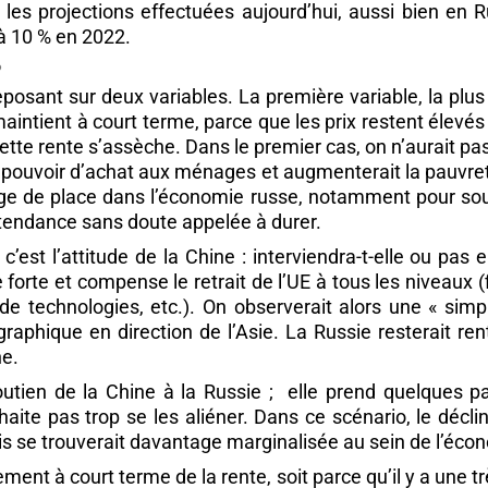
 les projections effectuées aujourd’hui, aussi bien en
 à 10 % en 2022.
?
posant sur deux variables. La première variable, la plus 
 maintient à court terme, parce que les prix restent élev
 cette rente s’assèche. Dans le premier cas, on n’aurait p
 du pouvoir d’achat aux ménages et augmenterait la pauvr
age de place dans l’économie russe, notamment pour sou
e tendance sans doute appelée à durer.
est l’attitude de la Chine : interviendra-t-elle ou pas
 forte et compense le retrait de l’UE à tous les niveaux 
technologies, etc.). On observerait alors une « simple
graphique en direction de l’Asie. La Russie resterait ren
ne.
soutien de la Chine à la Russie ; elle prend quelques 
aite pas trop se les aliéner. Dans ce scénario, le décl
ais se trouverait davantage marginalisée au sein de l’éc
ment à court terme de la rente, soit parce qu’il y a une 