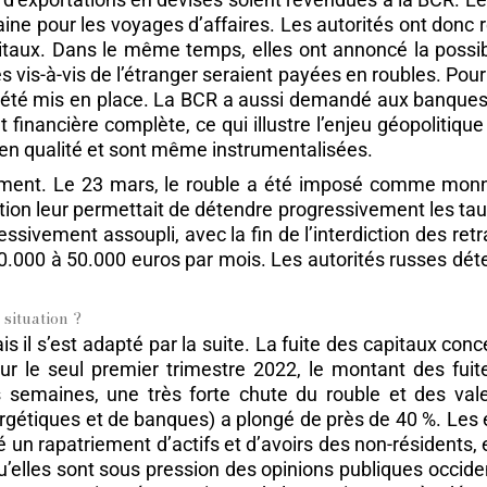
ne pour les voyages d’affaires. Les autorités ont donc re
itaux. Dans le même temps, elles ont annoncé la possibi
s vis-à-vis de l’étranger seraient payées en roubles. Pou
té mis en place. La BCR a aussi demandé aux banques d
 financière complète, ce qui illustre l’enjeu géopolitiq
en qualité et sont même instrumentalisées.
ement. Le 23 mars, le rouble a été imposé comme monnai
ion leur permettait de détendre progressivement les taux
ivement assoupli, avec la fin de l’interdiction des retra
000 à 50.000 euros par mois. Les autorités russes détende
 situation ?
mais il s’est adapté par la suite. La fuite des capitaux co
 Sur le seul premier trimestre 2022, le montant des fui
semaines, une très forte chute du rouble et des val
gétiques et de banques) a plongé de près de 40 %. Les e
 un rapatriement d’actifs et d’avoirs des non-résidents, 
qu’elles sont sous pression des opinions publiques occiden