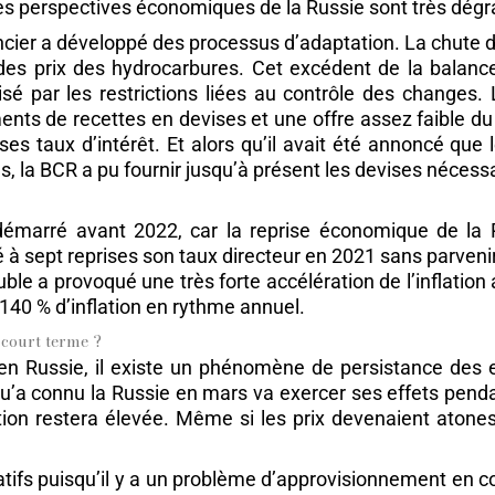
les perspectives économiques de la Russie sont très dég
ier a développé des processus d’adaptation. La chute de
é des prix des hydrocarbures. Cet excédent de la balanc
isé par les restrictions liées au contrôle des changes
ts de recettes en devises et une offre assez faible du 
ses taux d’intérêt. Et alors qu’il avait été annoncé que
s, la BCR a pu fournir jusqu’à présent les devises néces
 démarré avant 2022, car la reprise économique de la 
sept reprises son taux directeur en 2021 sans parvenir à r
ouble a provoqué une très forte accélération de l’inflati
 140 % d’inflation en rythme annuel.
à court terme ?
n Russie, il existe un phénomène de persistance des effe
e qu’a connu la Russie en mars va exercer ses effets pen
flation restera élevée. Même si les prix devenaient ato
ficatifs puisqu’il y a un problème d’approvisionnement en 