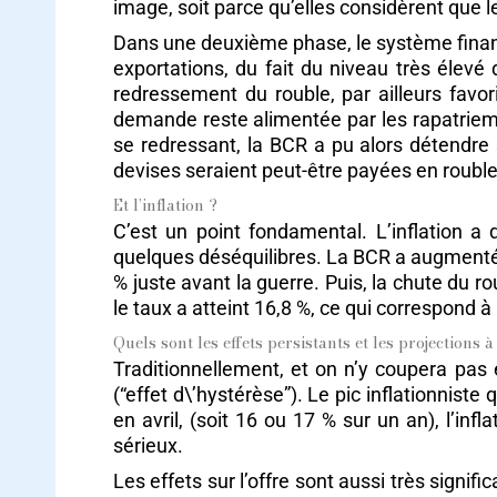
image, soit parce qu’elles considèrent que 
Dans une deuxième phase, le système financ
exportations, du fait du niveau très élev
redressement du rouble, par ailleurs favor
demande reste alimentée par les rapatriemen
se redressant, la BCR a pu alors détendre 
devises seraient peut-être payées en rouble
Et l’inflation ?
C’est un point fondamental. L’inflation a
quelques déséquilibres. La BCR a augmenté à 
% juste avant la guerre. Puis, la chute du r
le taux a atteint 16,8 %, ce qui correspond à
Quels sont les effets persistants et les projections 
Traditionnellement, et on n’y coupera pas e
(“effet d\’hystérèse”). Le pic inflationnist
en avril, (soit 16 ou 17 % sur un an), l’in
sérieux.
Les effets sur l’offre sont aussi très signi