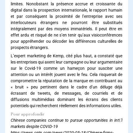
limites. Nonobstant la présence accrue et croissante du
digital dans la prospection internationale, le rapport humain
et par conséquent la proximité de l’entreprise avec ses
interlocuteurs étrangers ne pourront être substitués
intégralement par des moyens immatériels. Il peut être en
effet ardu et risqué de ne s’en tenir qu’aux visioconférences
pour appréhender ou décoder les différences culturelles de
prospects étrangers.
L’expert marketing de Kemp, cité plus haut, a constaté que
les entreprises qui axent leur campagne ou leur argumentaire
sur le Covid-19 comme un hameçon pour susciter une
attention ou un intérêt jouent avec le feu. Cela risquerait de
compromettre la réputation de la marque en contribuant au
« bruit » peu pertinent dans le cadre d’un déluge déjà
écrasant de tweets, de messages, de courriels et de
diffusions multimédias dominant les écrans des clients
potentiels qui recherchent réellement des informations utiles.
Pour approfondir
Chinese companies continue to pursue opportunities in int\’l
markets despite COVID-19
https://news.cgtn.com/news/2020-05-18/Chinese-firms-