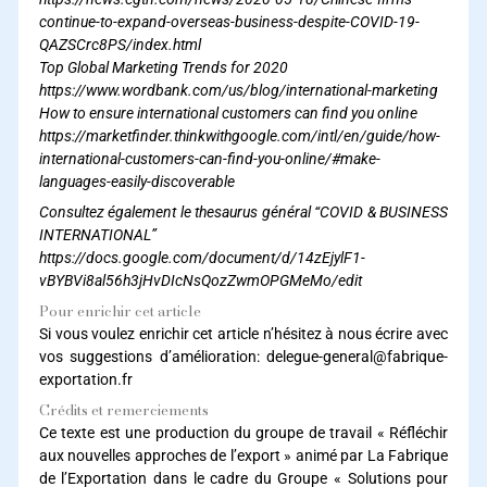
continue-to-expand-overseas-business-despite-COVID-19-
QAZSCrc8PS/index.html
Top Global Marketing Trends for 2020
https://www.wordbank.com/us/blog/international-marketing
How to ensure international customers can find you online
https://marketfinder.thinkwithgoogle.com/intl/en/guide/how-
international-customers-can-find-you-online/#make-
languages-easily-discoverable
Consultez également le thesaurus général “COVID & BUSINESS
INTERNATIONAL”
https://docs.google.com/document/d/14zEjylF1-
vBYBVi8al56h3jHvDIcNsQozZwmOPGMeMo/edit
Pour enrichir cet article
Si vous voulez enrichir cet article n’hésitez à nous écrire avec
vos suggestions d’amélioration: delegue-general@fabrique-
exportation.fr
Crédits et remerciements
Ce texte est une production du groupe de travail « Réfléchir
aux nouvelles approches de l’export » animé par La Fabrique
de l’Exportation dans le cadre du Groupe « Solutions pour