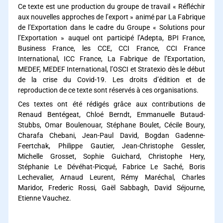
Ce texte est une production du groupe de travail « Réfléchir
aux nouvelles approches de l’export » animé par La Fabrique
de l’Exportation dans le cadre du Groupe « Solutions pour
l’Exportation » auquel ont participé l’Adepta, BPI France,
Business France, les CCE, CCI France, CCI France
International, ICC France, La Fabrique de l’Exportation,
MEDEF, MEDEF International, l’OSCI et Stratexio dès le début
de la crise du Covid-19. Les droits d’édition et de
reproduction de ce texte sont réservés à ces organisations.
Ces textes ont été rédigés grâce aux contributions de
Renaud Bentégeat, Chloé Berndt, Emmanuelle Butaud-
Stubbs, Omar Boulenouar, Stéphane Boulet, Cécile Boury,
Charafa Chebani, Jean-Paul David, Bogdan Gadenne-
Feertchak, Philippe Gautier, Jean-Christophe Gessler,
Michelle Grosset, Sophie Guichard, Christophe Hery,
Stéphanie Le Dévéhat-Picqué, Fabrice Le Saché, Boris
Lechevalier, Arnaud Leurent, Rémy Maréchal, Charles
Maridor, Frederic Rossi, Gaël Sabbagh, David Séjourne,
Etienne Vauchez.
Renforcez vos relations d’affaires internationales