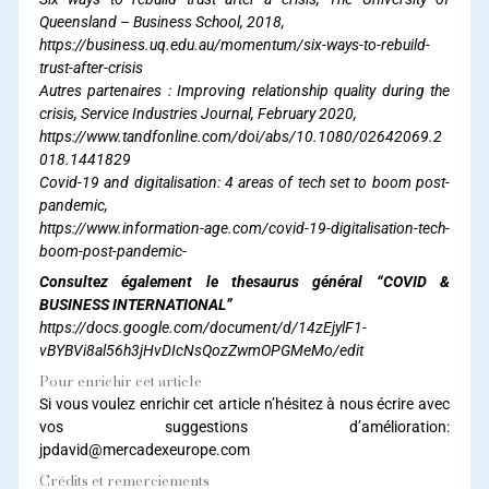
Queensland – Business School, 2018,
https://business.uq.edu.au/momentum/six-ways-to-rebuild-
trust-after-crisis
Autres partenaires : Improving relationship quality during the
crisis, Service Industries Journal, February 2020,
https://www.tandfonline.com/doi/abs/10.1080/02642069.2
018.1441829
Covid-19 and digitalisation: 4 areas of tech set to boom post-
pandemic,
https://www.information-age.com/covid-19-digitalisation-tech-
boom-post-pandemic-
Consultez également le thesaurus général “COVID &
BUSINESS INTERNATIONAL”
https://docs.google.com/document/d/14zEjylF1-
vBYBVi8al56h3jHvDIcNsQozZwmOPGMeMo/edit
Pour enrichir cet article
Si vous voulez enrichir cet article n’hésitez à nous écrire avec
vos suggestions d’amélioration:
jpdavid@mercadexeurope.com
Crédits et remerciements