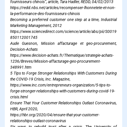
fournisseurs chinois”, article, Tara Hadler, REDD, 04/02/2013
https://redd.nbs.net/articles/recompenser-lhonnetete-et-non-
la-performance-des-fournisseurs-chinois
Becoming a preferred customer one step at a time, Industrial
Marketing Management, 2012
https://www.sciencedirect.com/science/article/abs/pii/S0019
850112001745
Aude Guesnon, Mission affacturage et geo-procurement,
Decision-Achats
https://www.decision-achats.fr/Thematique/strategie-achats-
1236/Breves/Mission-affacturage-geo-procurement-
348991.htm
5 Tips to Forge Stronger Relationships With Customers During
the COVID-19 Crisis, Inc. Magazine
,
https://www.inc.com/entrepreneurs-organization/5-tips-to-
forge-stronger-relationships-with-customers-during-covid-19-
crisis.html
Ensure That Your Customer Relationships Outlast Coronavirus,
HBR, April 2020,
https://hbr.org/2020/04/ensure-that-your-customer-
relationships-outlast-coronavirus
Six ways to rebuild trust after a crisis, The University of