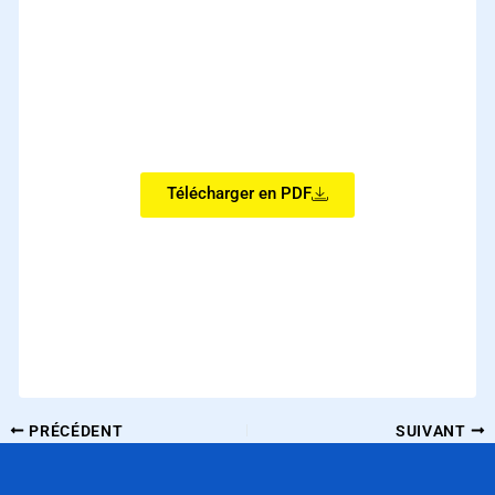
Renforcez vos relations d’affaires internationales
Renforcez vos relations d’affaires internationales
Renforcez vos relations d’affaires internationales
Renforcez vos relations d’affaires internationales
Renforcez vos relations d’affaires internationales
Télécharger en PDF
PRÉCÉDENT
SUIVANT