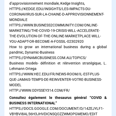
d’approvisionnement mondiale, Kedge Insights,
HTTPS://KEDGE.EDU/INSIGHTS/LES-IMPACTS-DU-
CORONAVIRUS-SUR-LA-CHAINE-D-APPROVISIONNEMENT-
MONDIALE
HTTPS://WWW.BUSINESS2COMMUNITY.COM/ONLINE-
MARKETING/THE-COVID-19-CRISIS-WILL-ACCELERATE-
THE-EVOLUTION-OF-THE-ONLINE-MARKETPLACE-WILL-
YOU-ADAPT-OR-BECOME-A-FOSSIL-02302920
How to grow an international business during a global
pandmic, Dynamic-Business
HTTPS://DYNAMICBUSINESS.COM.AU/TOPICS/
Business models- définition et réinvention stratégique, L.
Lehmann Ortega
HTTPS://WWW.HEC.EDU/FR/NEWS-ROOM/IL-EST-PLUS-
QUE-JAMAIS-TEMPS-DE-REINVENTER-VOTRE-BUSINESS-
MODEL
HTTP://WWW.ODYSSEY314.COM/FR/
Consultez également le thesaurus général “COVID &
BUSINESS INTERNATIONAL”
HTTPS://DOCS.GOOGLE.COM/DOCUMENT/D/14ZEJYLF1-
VBYBVI8AL56H3JHVDICNSQOZZWMOPGMEMO/EDIT