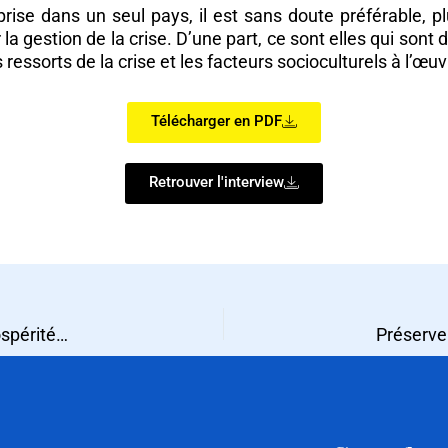
rise dans un seul pays, il est sans doute préférable, 
 la gestion de la crise. D’une part, ce sont elles qui sont
essorts de la crise et les facteurs socioculturels à l’œu
Télécharger en PDF
Retrouver l'interview
La performance export des PME et ETI contribue à la prospérité des territoires : illustration par les cartes