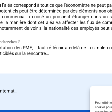
ou l’aléa correspond à tout ce que l’économètre ne peut 
potentiels peut être déterminée par des éléments non obse
 commercial a croisé un prospect étranger dans un salo
e la manière dont cet aléa va affecter les flux de co
tamment de voir si la nationalité des employés peut av
recherches ?
tion des PME, il faut réfléchir au-delà de la simple compé
 ciblés sur la rencontre…
Quels sont les facteurs-clefs de succès sur les marchés internationaux ?
Pour offrir l
cookies pour
ces technolo