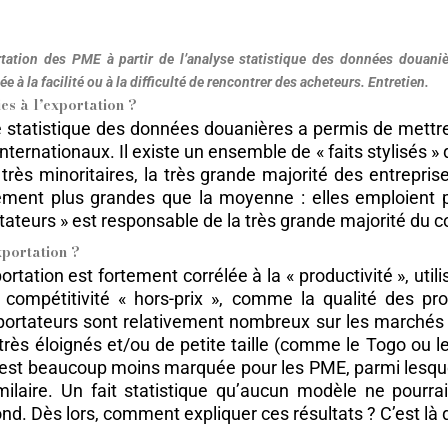
ortation des PME à partir de l’analyse statistique des données douaniè
e à la facilité ou à la difficulté de rencontrer des acheteurs. Entretien.
ies à l’exportation ?
e statistique des données douanières a permis de mettre
nternationaux. Il existe un ensemble de « faits stylisés » 
 très minoritaires, la très grande majorité des entrepris
ivement plus grandes que la moyenne : elles emploient p
rtateurs » est responsable de la très grande majorité du 
xportation ?
tation est fortement corrélée à la « productivité », ut
e compétitivité « hors-prix », comme la qualité des p
xportateurs sont relativement nombreux sur les marchés
 – très éloignés et/ou de petite taille (comme le Togo ou l
 est beaucoup moins marquée pour les PME, parmi lesque
imilaire. Un fait statistique qu’aucun modèle ne pourra
d. Dès lors, comment expliquer ces résultats ? C’est là q