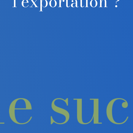
l’exportation ?
le su