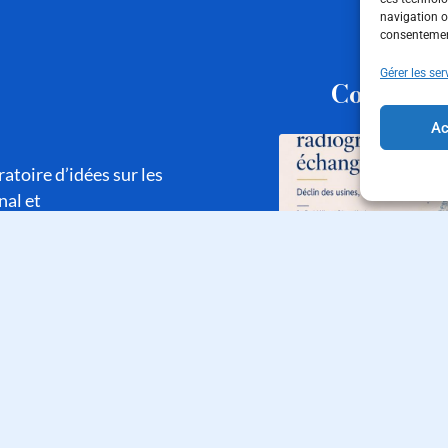
navigation ou
consentement
Gérer les ser
Consultez
Ac
atoire d’idées sur les
nal et
lités et le programme