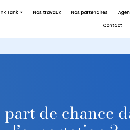
ink Tank
Nos travaux
Nos partenaires
Age
Contact
e part de chance d