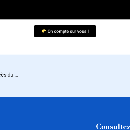
On compte sur vous !
L’écosystème italien de l’export : la vérité derrière le succès du Made in Italy
Consultez