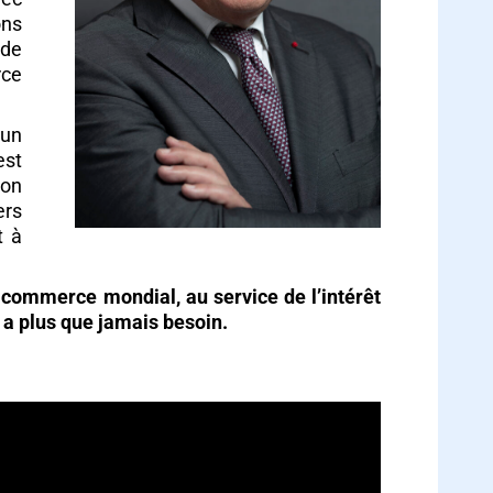
ons
 de
rce
 un
est
ion
ers
t à
le commerce mondial, au service de l’intérêt
 a plus que jamais besoin.