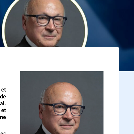
 et
 de
al.
 et
une
vec