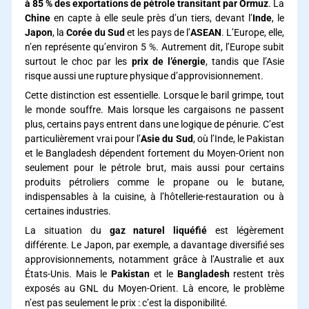
à 85 % des exportations de pétrole transitant par Ormuz
. La
Chine
en capte à elle seule près d’un tiers, devant l’
Inde
, le
Japon
, la
Corée du Sud
et les pays de l’
ASEAN
. L’Europe, elle,
n’en représente qu’environ 5 %. Autrement dit, l’Europe subit
surtout le choc par les
prix de l’énergie
, tandis que l’Asie
risque aussi une rupture physique d’approvisionnement.
Cette distinction est essentielle. Lorsque le baril grimpe, tout
le monde souffre. Mais lorsque les cargaisons ne passent
plus, certains pays entrent dans une logique de pénurie. C’est
particulièrement vrai pour l’
Asie du Sud
, où l’Inde, le Pakistan
et le Bangladesh dépendent fortement du Moyen-Orient non
seulement pour le pétrole brut, mais aussi pour certains
produits pétroliers comme le propane ou le butane,
indispensables à la cuisine, à l’hôtellerie-restauration ou à
certaines industries.
La situation du
gaz naturel liquéfié
est légèrement
différente. Le Japon, par exemple, a davantage diversifié ses
approvisionnements, notamment grâce à l’Australie et aux
États-Unis. Mais le
Pakistan
et le
Bangladesh
restent très
exposés au GNL du Moyen-Orient. Là encore, le problème
n’est pas seulement le prix : c’est la disponibilité.