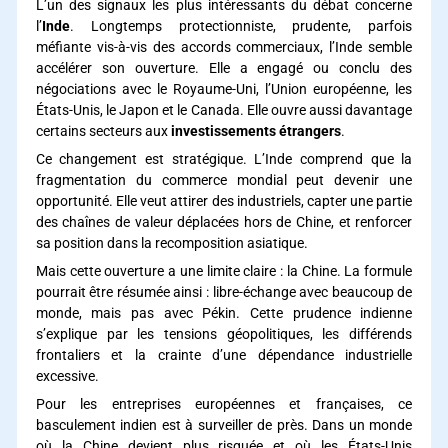
L’un des signaux les plus intéressants du débat concerne
l’
Inde
. Longtemps protectionniste, prudente, parfois
méfiante vis-à-vis des accords commerciaux, l’Inde semble
accélérer son ouverture. Elle a engagé ou conclu des
négociations avec le Royaume-Uni, l’Union européenne, les
États-Unis, le Japon et le Canada. Elle ouvre aussi davantage
certains secteurs aux
investissements étrangers
.
Ce changement est stratégique. L’Inde comprend que la
fragmentation du commerce mondial peut devenir une
opportunité. Elle veut attirer des industriels, capter une partie
des chaînes de valeur déplacées hors de Chine, et renforcer
sa position dans la recomposition asiatique.
Mais cette ouverture a une limite claire : la Chine. La formule
pourrait être résumée ainsi : libre-échange avec beaucoup de
monde, mais pas avec Pékin. Cette prudence indienne
s’explique par les tensions géopolitiques, les différends
frontaliers et la crainte d’une dépendance industrielle
excessive.
Pour les entreprises européennes et françaises, ce
basculement indien est à surveiller de près. Dans un monde
où la Chine devient plus risquée et où les États-Unis