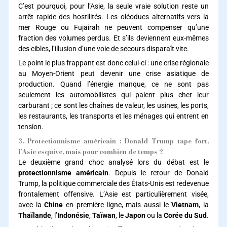
C’est pourquoi, pour l’Asie, la seule vraie solution reste un
arrêt rapide des hostilités. Les oléoducs alternatifs vers la
mer Rouge ou Fujairah ne peuvent compenser qu’une
fraction des volumes perdus. Et s’ils deviennent eux-mêmes
des cibles, l’illusion d’une voie de secours disparaît vite.
Le point le plus frappant est donc celui-ci : une crise régionale
au Moyen-Orient peut devenir une crise asiatique de
production. Quand l’énergie manque, ce ne sont pas
seulement les automobilistes qui paient plus cher leur
carburant ; ce sont les chaînes de valeur, les usines, les ports,
les restaurants, les transports et les ménages qui entrent en
tension.
3. Protectionnisme américain : Donald Trump tape fort,
l’Asie esquive, mais pour combien de temps ?
Le deuxième grand choc analysé lors du débat est le
protectionnisme américain
. Depuis le retour de Donald
Trump, la politique commerciale des États-Unis est redevenue
frontalement offensive. L’Asie est particulièrement visée,
avec la
Chine
en première ligne, mais aussi le
Vietnam
, la
Thaïlande
, l’
Indonésie
,
Taïwan
, le
Japon
ou la
Corée du Sud
.