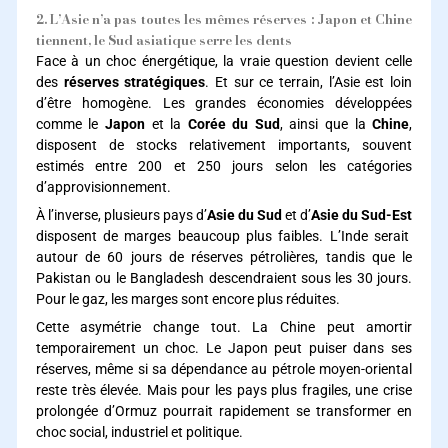
2. L’Asie n’a pas toutes les mêmes réserves : Japon et Chine
tiennent, le Sud asiatique serre les dents
Face à un choc énergétique, la vraie question devient celle
des
réserves stratégiques
. Et sur ce terrain, l’Asie est loin
d’être homogène. Les grandes économies développées
comme le
Japon
et la
Corée du Sud
, ainsi que la
Chine
,
disposent de stocks relativement importants, souvent
estimés entre 200 et 250 jours selon les catégories
d’approvisionnement.
À l’inverse, plusieurs pays d’
Asie du Sud
et d’
Asie du Sud-Est
disposent de marges beaucoup plus faibles. L’Inde serait
autour de 60 jours de réserves pétrolières, tandis que le
Pakistan ou le Bangladesh descendraient sous les 30 jours.
Pour le gaz, les marges sont encore plus réduites.
Cette asymétrie change tout. La Chine peut amortir
temporairement un choc. Le Japon peut puiser dans ses
réserves, même si sa dépendance au pétrole moyen-oriental
reste très élevée. Mais pour les pays plus fragiles, une crise
prolongée d’Ormuz pourrait rapidement se transformer en
choc social, industriel et politique.