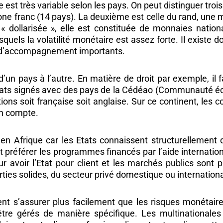
e est très variable selon les pays. On peut distinguer troi
 zone franc (14 pays). La deuxième est celle du rand, une 
ue « dollarisée », elle est constituée de monnaies nati
uels la volatilité monétaire est assez forte. Il existe 
ns d’accompagnement importants.
n
un pays à l’autre. En matière de droit par exemple, il faud
ats signés avec des pays de la Cédéao (Communauté écon
itions soit française soit anglaise. Sur ce continent, les 
en compte.
 en Afrique car les Etats connaissent structurellement 
 et préférer les programmes financés par l’aide internati
pour avoir l’Etat pour client et les marchés publics sont
ies solides, du secteur privé domestique ou international
nt s’assurer plus facilement que les risques monétaires
être gérés de manière spécifique. Les multinationale