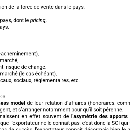
n de la force de vente dans le pays,
 pays, dont le
pricing
,
ays,
t-acheminement),
n marché,
t, risque de change,
 marché (le cas échéant),
scaux, sociaux, réglementaires, etc.
ion
ness model
de leur relation d’affaires (honoraires, comm
gent, et s’arranger notamment pour qu’il soit pérenne.
aissent en effet souvent de l’
asymétrie des apports 
ue l’exportateur ne le connaît pas, c’est donc la SCI qui fa
cas de succès, l’exportateur connaît désormais bien le