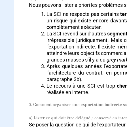
Nous pouvons lister a priori les problèmes s
La SCI ne respecte pas certains
te
un risque qui existe encore davantag
complètement exécuter.
La SCI revend sur d’autres
segment
irrépressible juridiquement. Mais c
l’exportation indirecte. Il existe mê
atteindre leurs objectifs commercia
grandes masses s’il y a du
grey mar
Après quelques années l’exportat
l’architecture du contrat, en perm
paragraphe 3b).
Le recours à une SCI est trop
cher
réalisée en interne.
3. Comment organiser une
exportation indirecte
su
a) Lister ce qui doit être délégué / conservé en inte
Se poser la question de qui de l’exportateur