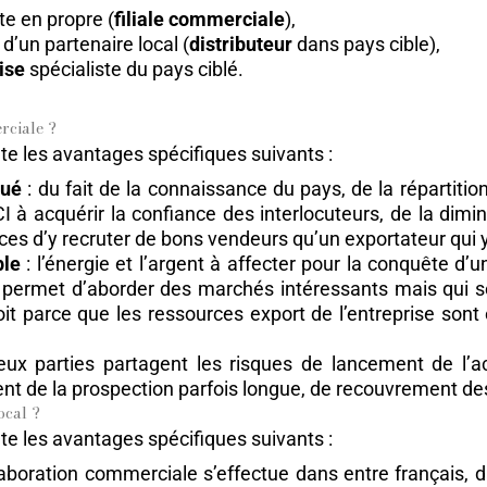
te en propre (
filiale commerciale
),
 d’un partenaire local (
distributeur
dans pays cible),
ise
spécialiste du pays ciblé.
rciale ?
te les avantages spécifiques suivants :
nué
: du fait de la connaissance du pays, de la répartiti
CI à acquérir la confiance des interlocuteurs, de la dimin
es d’y recruter de bons vendeurs qu’un exportateur qui 
ble
: l’énergie et l’argent à affecter pour la conquête d’u
i permet d’aborder des marchés intéressants mais qui ser
soit parce que les ressources export de l’entreprise son
eux parties partagent les risques de lancement de l’
t de la prospection parfois longue, de recouvrement des
ocal ?
te les avantages spécifiques suivants :
llaboration commerciale s’effectue dans entre français,