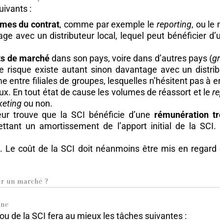
uivants :
rmes du contrat
, comme par exemple le
reporting
, ou le
e avec un distributeur local, lequel peut bénéficier d’un
s de marché
dans son pays, voire dans d’autres pays (
g
e risque existe autant sinon davantage avec un distribu
me entre filiales de groupes, lesquelles n’hésitent pas à em
ux. En tout état de cause les volumes de réassort et le
re
keting
ou non.
eur trouve que la SCI bénéficie d’une
rémunération tr
ettant un amortissement de l’apport initial de la SCI.
. Le coût de la SCI doit néanmoins être mis en regard
r un marché ?
rne
 ou de la SCI fera au mieux les tâches suivantes :