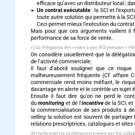
efficace qu’avec un distributeur local ; dan
Un contrat exécutable
: la SCI et l’expor
toute autre solution qui permette à la S
Ceci permet mieux l’exécution du contrat q
Mais pour que ces arguments vaillent il 
performance de sa force de vente.
c) La délégation des ventes à une SCI entraine-t-ell
On considère usuellement que la délégation 
de l’activité commerciale.
Il faut d’abord souligner que ce risque 
malheureusement fréquente (Cf. affaire Cad
commerciale rend moins méfiant, le risque 
davantage en alerte et le contrôle un sujet
Ensuite il faut dire qu’on ne perd le cont
du
monitoring
et de l’
incentive
de la SCI, et
la commercialisation de ses produits à de
selling
la solution est souvent de partager 
relations prescriptrices, catalogues et sites 
d) Quels sont les problèmes recensés sur les colla