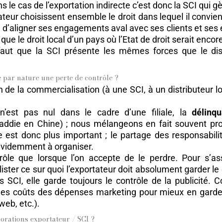
s le cas de l’exportation indirecte c’est donc la SCI qui gèr
tateur choisissent ensemble le droit dans lequel il convient
CI d’aligner ses engagements aval avec ses clients et s
ue le droit local d’un pays où l’Etat de droit serait encor
faut que la SCI présente les mêmes forces que le di
e par nature une perte de contrôle ?
de la commercialisation (à une SCI, à un distributeur lo
n’est pas nul dans le cadre d’une filiale, la
délinq
die en Chine) ; nous mélangeons en fait souvent proprié
est donc plus important ; le partage des responsabilit
 évidemment à organiser.
rôle que lorsque l’on accepte de le perdre. Pour s’ass
 lister ce sur quoi l’exportateur doit absolument garder l
s SCI, elle garde toujours le contrôle de la publicit
les coûts des dépenses marketing pour mieux en garder le
web, etc.).
borations exportateur / SCI ?