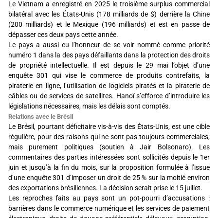
Le Vietnam a enregistré en 2025 le troisième surplus commercial
bilatéral avec les États-Unis (178 milliards de $) derrière la Chine
(200 milliards) et le Mexique (196 milliards) et est en passe de
dépasser ces deux pays cette année.
Le pays a aussi eu l’honneur de se voir nommé comme priorité
numéro 1 dans la
des pays défaillants dans la protection des droits
de propriété intellectuelle. Il est depuis le 29 mai l’objet d’une
enquête 301 qui vise le commerce de produits contrefaits, la
piraterie en ligne, l’utilisation de logiciels piratés et la piraterie de
câbles ou de services de satellites. Hanoï s’efforce d’introduire les
législations nécessaires, mais les délais sont comptés.
Relations avec le Brésil
Le Brésil, pourtant déficitaire vis-à-vis des États-Unis, est une cible
régulière, pour des raisons qui ne sont pas toujours commerciales,
mais purement politiques (soutien à Jair Bolsonaro). Les
commentaires des parties intéressées sont sollicités depuis le 1er
juin et jusqu’à la fin du mois, sur la proposition formulée à l’issue
d’une enquête 301 d’imposer un droit de 25 % sur la moitié environ
des exportations brésiliennes. La décision serait prise le 15 juillet.
Les reproches faits au pays sont un pot-pourri d’accusations :
barrières dans le commerce numérique et les services de paiement