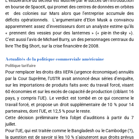
L’exubérance du secteur est illustrée par le succès de l’introduction
en bourse de SpaceX, qui promet des centres de données en orbites
et des colonies sur Mars alors que l’entreprise accumule des
déficits opérationnels. L’argumentaire d’Elon Musk a convaincu
apparemment assez d’investisseurs dont un analyste estime qu’ils
« prennent des vessies pour des lanternes » (« pie-in the-sky »).
C’est aussi l’avis de Michael Burry, un des personnages centraux du
livre The Big Short, sur la crise financière de 2008.
Actualités de la politique commerciale américaine
Politique tarifaire
Pour remplacer les droits dits IIEPA (urgence économique) annulés
par la Cour Suprême, l’USTR avait annoncé deux séries d’enquête,
sur les importations de produits faits avec du travail forcé, visant
60 économies et sur les excès de capacité de production (ciblant 16
pays, y compris l’UE). Le verdict est tombé en ce qui concerne le
travail forcé, et propose un droit supplémentaire de 10 % pour 14
partenaires, dont l’UE, et 12,5 % pour le reste.
Cette décision préliminaire fera l’objet d’auditions à partir du 7
juillet.
Pour l’UE, qui est traitée comme le Bangladesh ou le Cambodge (?),
la question est de savoir si les 10 % s’ajouteront aux droits prévus