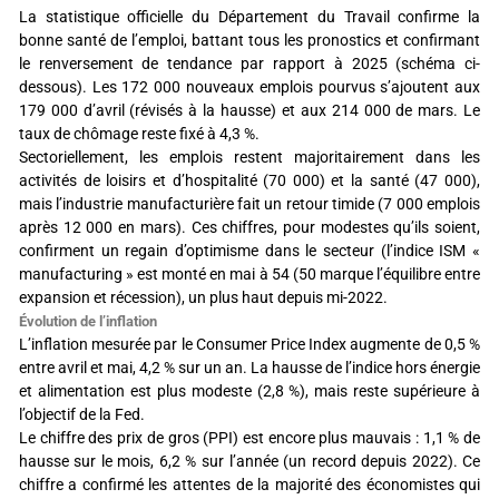
La statistique officielle du Département du Travail confirme la
bonne santé de l’emploi, battant tous les pronostics et confirmant
le renversement de tendance par rapport à 2025 (schéma ci-
dessous). Les 172 000 nouveaux emplois pourvus s’ajoutent aux
179 000 d’avril (révisés à la hausse) et aux 214 000 de mars. Le
taux de chômage reste fixé à 4,3 %.
Sectoriellement, les emplois restent majoritairement dans les
activités de loisirs et d’hospitalité (70 000) et la santé (47 000),
mais l’industrie manufacturière fait un retour timide (7 000 emplois
après 12 000 en mars). Ces chiffres, pour modestes qu’ils soient,
confirment un regain d’optimisme dans le secteur (l’indice ISM «
manufacturing » est monté en mai à 54 (50 marque l’équilibre entre
expansion et récession), un plus haut depuis mi-2022.
Évolution de l’inflation
L’inflation mesurée par le Consumer Price Index augmente de 0,5 %
entre avril et mai, 4,2 % sur un an. La hausse de l’indice hors énergie
et alimentation est plus modeste (2,8 %), mais reste supérieure à
l’objectif de la Fed.
Le chiffre des prix de gros (PPI) est encore plus mauvais : 1,1 % de
hausse sur le mois, 6,2 % sur l’année (un record depuis 2022). Ce
chiffre a confirmé les attentes de la majorité des économistes qui