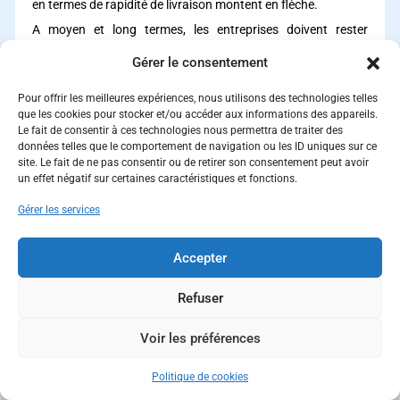
en termes de rapidité de livraison montent en flèche.
A moyen et long termes, les entreprises doivent rester
attentives à l’évolution des critères et processus d’achat du
Gérer le consentement
secteur public qui cherchera à répondre aux nouveaux défis
et enjeux qui se manifesteront dans les mois et années à
Pour offrir les meilleures expériences, nous utilisons des technologies telles
venir. Par exemple :
que les cookies pour stocker et/ou accéder aux informations des appareils.
Les gouvernements sentiront, encore pour quelques
Le fait de consentir à ces technologies nous permettra de traiter des
données telles que le comportement de navigation ou les ID uniques sur ce
temps, une pression pour continuer à soutenir le secteur
site. Le fait de ne pas consentir ou de retirer son consentement peut avoir
privé et relancer l’économie.
un effet négatif sur certaines caractéristiques et fonctions.
La nature des fournitures et services achetés est
susceptible de changer. Les budgets pourraient être
Gérer les services
moins élevés pour certains besoins mais des experts
croient qu’en revanche, les modalités de paiement (voir de
Accepter
crédit) pourraient s’améliorer.
Les gouvernements devraient faire monter davantage
Refuser
d’informations vers leurs fournisseurs concernant leurs
besoins, particulièrement pour ce qui concerne les
fournitures ou services critiques (urgents, stratégiques).
Voir les préférences
Une digitalisation accrue visant une meilleure connectivité
avec les fournisseurs afin d’accélérer les cycles et réduire
Politique de cookies
l’erreur humaine.