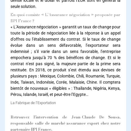
devise locale et le dollar et parfois l’EUR sont en général la
seule solution.
En quoi consiste « L’Assurance négociation » proposée par
BPI France ?
« L’Assurance négociation » garantit un taux de change pour
toute la période de négociation liée à la réponse à un appel
d’offres ou l’établissement du contrat. Si le taux de change
évolue dans un sens défavorable, l’exportateur sera
indemnisé ; s’il varie dans un sens favorable, l’entreprise
empochera jusqu’à 70 % des bénéfices de change. Et si le
contrat n’est pas signé, la majeure partie de la prime sera
restituée. En 2018, ce produit s’est étendu aux devises de
plusieurs pays : Mexique, Colombie, Chili, Roumanie, Turquie,
Inde, Taiwan, Indonésie, Corée, Malaisie, Chine. Il comptera
bientôt de nouveaux « éligibles » : Thaïlande, Nigéria, Kenya,
Pérou, Islande, Israël, et peut-être l’Egypte…
La Fabrique de l’Exportation
Retrouvez l’intervention de Jean-Claude De Sousa,
responsable salle de marché assurance export chez notre
partenaire BPI France.