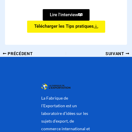
dispositif V.I.E ?
Lire l'interview
Télécharger les Tips pratiques
PRÉCÉDENT
SUIVANT
La Fabrique de
l’Exportation est un
laboratoire d’idées sur les
sujets d’export, de
commerce international et