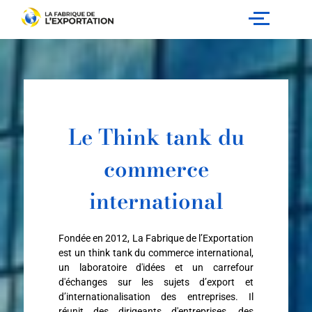
Aller
au
contenu
Le Think tank du
commerce
international
Fondée en 2012, La Fabrique de l’Exportation
est un think tank du commerce international,
un laboratoire d'idées et un carrefour
d'échanges sur les sujets d’export et
d’internationalisation des entreprises. Il
réunit des dirigeants d'entreprises, des