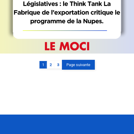
1
2
3
Page suivante