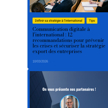
Définir sa stratégie à l’international
, 
Tips
Communication digitale à
l’international : 12
recommandations pour prévenir
les crises et sécuriser la stratégie
export des entreprises
10/03/2026