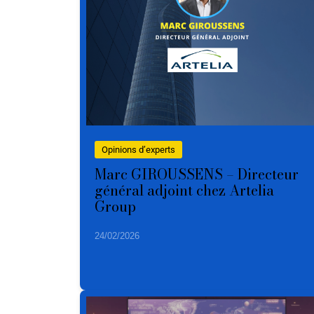
Opinions d’experts
Marc GIROUSSENS – Directeur
général adjoint chez Artelia
Group
24/02/2026