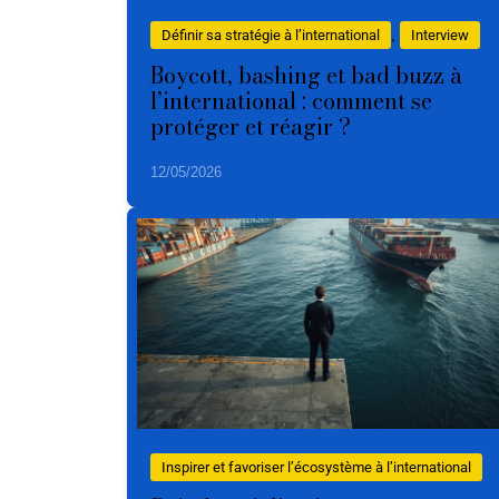
Définir sa stratégie à l’international
, 
Interview
Boycott, bashing et bad buzz à
l’international : comment se
protéger et réagir ?
12/05/2026
Inspirer et favoriser l’écosystème à l’international