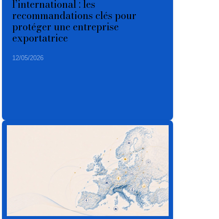
l’international : les
recommandations clés pour
protéger une entreprise
exportatrice
12/05/2026